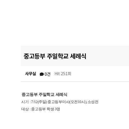
중고등부 주일학교 세례식
사무실
Hit 251회
0건
중고등부 주일학교 세례식
시기
: 7/12(
주일
)
중고등부미사
(
오전
10
시
),
소성전
대상
:
중고등부 학생
3
명