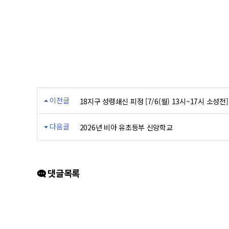
이전글
18지구 성령쇄신 피정 [7/6(월) 13시~17시 소성전]
다음글
2026년 비아 유초등부 신앙학교
댓글목록