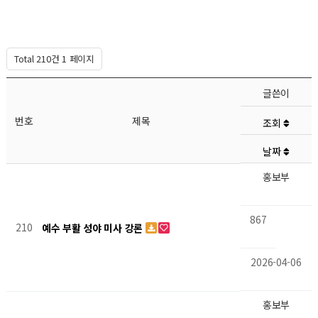
Total 210건
1 페이지
글쓴이
번호
제목
조회
날짜
홍보부
867
210
예수 부활 성야 미사 강론
2026-04-06
홍보부